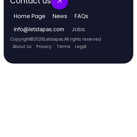
Contact us
Home Page
News
FAQs
Jobs
info
@
letstapas.com
Copyright
©
2026
Letstapas
.
All rights reserved
About Us
Privacy
Terms
Legal