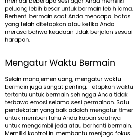
menjadi beberapa sesi agar Anda memiliki
peluang lebih besar untuk bermain lebih lama.
Berhenti bermain saat Anda mencapai batas
yang telah ditetapkan atau ketika Anda
merasa bahwa keadaan tidak berjalan sesuai
harapan.
Mengatur Waktu Bermain
Selain manajemen uang, mengatur waktu
bermain juga sangat penting. Tetapkan waktu
tertentu untuk bermain sehingga Anda tidak
terbawa emosi selama sesi permainan. Satu
pendekatan yang baik adalah mengatur timer
untuk memberi tahu Anda kapan saatnya
untuk mengambil jeda atau berhenti bermain.
Memiliki kontrol ini membantu menjaga fokus