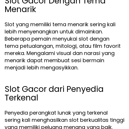
Slot Gacor Dengan Tema
Menarik
Slot yang memiliki tema menarik sering kali
lebih menyenangkan untuk dimainkan.
Beberapa pemain menyukai slot dengan
tema petualangan, mitologi, atau film favorit
mereka. Mengalami visual dan narasi yang
menarik dapat membuat sesi bermain
menjadi lebih mengasyikkan.
Slot Gacor dari Penyedia
Terkenal
Penyedia perangkat lunak yang terkenal
sering kali menghasilkan slot berkualitas tinggi
yang memiliki peluang menang yang baik.