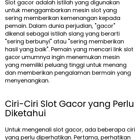
Slot gacor adalah istilah yang digunakan
untuk menggambarkan mesin slot yang
sering memberikan kemenangan kepada
pemain. Dalam dunia perjudian, "gacor"
dikenal sebagai istilah slang yang berarti
"sering berbunyi" atau "sering memberikan
hasil yang baik". Pemain yang mencari
link slot
umumnya ingin menemukan mesin
gacor
yang memiliki peluang tinggi untuk menang
dan memberikan pengalaman bermain yang
menyenangkan.
Ciri-Ciri Slot Gacor yang Perlu
Diketahui
Untuk mengenali slot gacor, ada beberapa ciri
yang perlu diperhatikan. Pertama, perhatikan