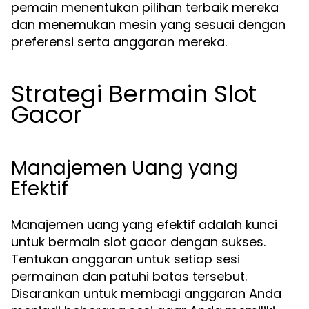
pemain menentukan pilihan terbaik mereka
dan menemukan mesin yang sesuai dengan
preferensi serta anggaran mereka.
Strategi Bermain Slot
Gacor
Manajemen Uang yang
Efektif
Manajemen uang yang efektif adalah kunci
untuk bermain slot gacor dengan sukses.
Tentukan anggaran untuk setiap sesi
permainan dan patuhi batas tersebut.
Disarankan untuk membagi anggaran Anda