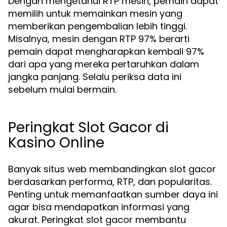
Dengan mengetahui RTP mesin, pemain dapat
memilih untuk memainkan mesin yang
memberikan pengembalian lebih tinggi.
Misalnya, mesin dengan RTP 97% berarti
pemain dapat mengharapkan kembali 97%
dari apa yang mereka pertaruhkan dalam
jangka panjang. Selalu periksa data ini
sebelum mulai bermain.
Peringkat Slot Gacor di
Kasino Online
Banyak situs web membandingkan slot gacor
berdasarkan performa, RTP, dan popularitas.
Penting untuk memanfaatkan sumber daya ini
agar bisa mendapatkan informasi yang
akurat. Peringkat slot gacor membantu