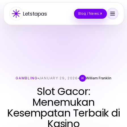
Letstapas
Blog / News
GAMBLING
JANUARY 29, 2026
William Franklin
W
Slot Gacor:
Menemukan
Kesempatan Terbaik di
Kasino