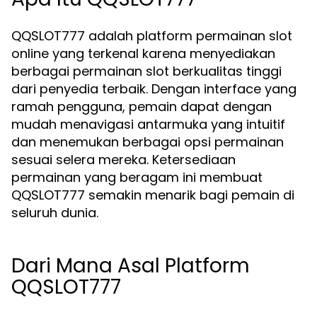
QQSLOT777 adalah platform permainan slot
online yang terkenal karena menyediakan
berbagai permainan slot berkualitas tinggi
dari penyedia terbaik. Dengan interface yang
ramah pengguna, pemain dapat dengan
mudah menavigasi antarmuka yang intuitif
dan menemukan berbagai opsi permainan
sesuai selera mereka. Ketersediaan
permainan yang beragam ini membuat
QQSLOT777 semakin menarik bagi pemain di
seluruh dunia.
Dari Mana Asal Platform
QQSLOT777