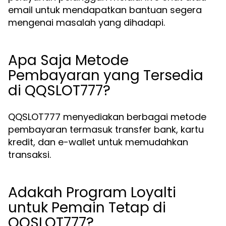
email untuk mendapatkan bantuan segera
mengenai masalah yang dihadapi.
Apa Saja Metode
Pembayaran yang Tersedia
di QQSLOT777?
QQSLOT777 menyediakan berbagai metode
pembayaran termasuk transfer bank, kartu
kredit, dan e-wallet untuk memudahkan
transaksi.
Adakah Program Loyalti
untuk Pemain Tetap di
QQSLOT777?