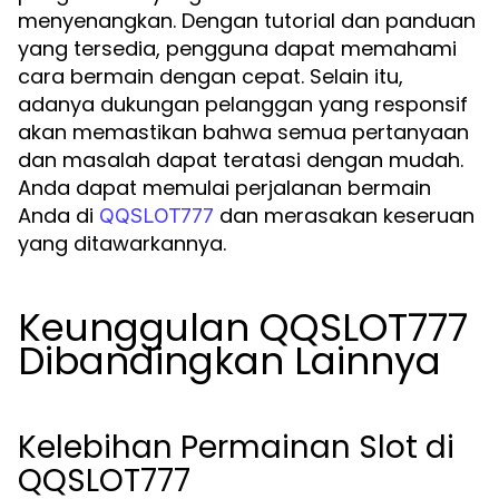
menyenangkan. Dengan tutorial dan panduan
yang tersedia, pengguna dapat memahami
cara bermain dengan cepat. Selain itu,
adanya dukungan pelanggan yang responsif
akan memastikan bahwa semua pertanyaan
dan masalah dapat teratasi dengan mudah.
Anda dapat memulai perjalanan bermain
Anda di
dan merasakan keseruan
QQSLOT777
yang ditawarkannya.
Keunggulan QQSLOT777
Dibandingkan Lainnya
Kelebihan Permainan Slot di
QQSLOT777