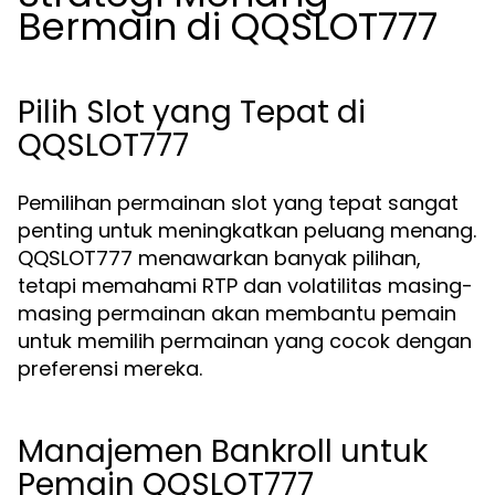
Bermain di QQSLOT777
Pilih Slot yang Tepat di
QQSLOT777
Pemilihan permainan slot yang tepat sangat
penting untuk meningkatkan peluang menang.
QQSLOT777 menawarkan banyak pilihan,
tetapi memahami RTP dan volatilitas masing-
masing permainan akan membantu pemain
untuk memilih permainan yang cocok dengan
preferensi mereka.
Manajemen Bankroll untuk
Pemain QQSLOT777