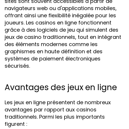
sites sont souvent accessibles à partir de
navigateurs web ou d'applications mobiles,
offrant ainsi une flexibilité inégalée pour les
joueurs. Les casinos en ligne fonctionnent
grâce à des logiciels de jeu qui simulent des
jeux de casino traditionnels, tout en intégrant
des éléments modernes comme les
graphismes en haute définition et des
systèmes de paiement électroniques
sécurisés.
Avantages des jeux en ligne
Les jeux en ligne présentent de nombreux
avantages par rapport aux casinos
traditionnels. Parmi les plus importants
figurent :