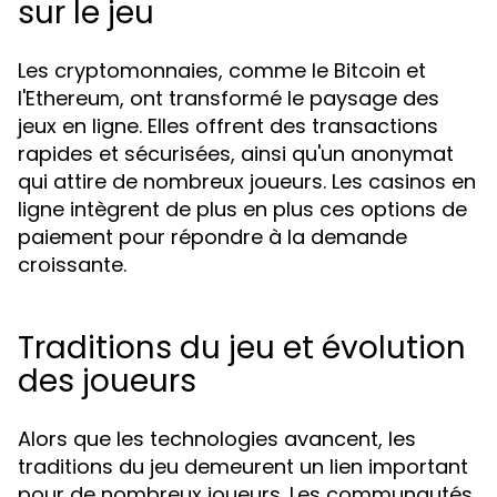
sur le jeu
Les cryptomonnaies, comme le Bitcoin et
l'Ethereum, ont transformé le paysage des
jeux en ligne. Elles offrent des transactions
rapides et sécurisées, ainsi qu'un anonymat
qui attire de nombreux joueurs. Les casinos en
ligne intègrent de plus en plus ces options de
paiement pour répondre à la demande
croissante.
Traditions du jeu et évolution
des joueurs
Alors que les technologies avancent, les
traditions du jeu demeurent un lien important
pour de nombreux joueurs. Les communautés