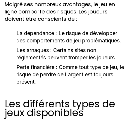
Malgré ses nombreux avantages, le jeu en
ligne comporte des risques. Les joueurs
doivent être conscients de :
La dépendance :
Le risque de développer
des comportements de jeu problématiques.
Les arnaques :
Certains sites non
réglementés peuvent tromper les joueurs.
Perte financière :
Comme tout type de jeu, le
risque de perdre de l'argent est toujours
présent.
Les différents types de
jeux disponibles