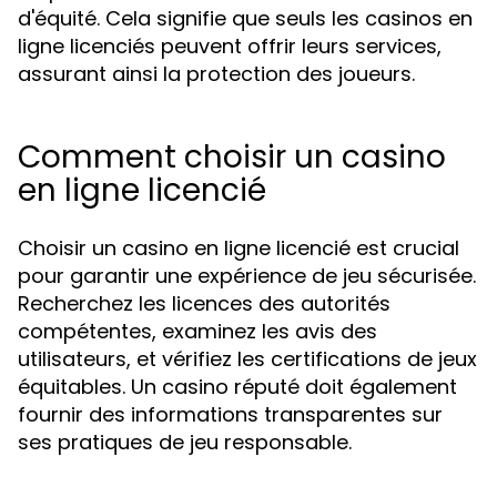
d'équité. Cela signifie que seuls les casinos en
ligne licenciés peuvent offrir leurs services,
assurant ainsi la protection des joueurs.
Comment choisir un casino
en ligne licencié
Choisir un casino en ligne licencié est crucial
pour garantir une expérience de jeu sécurisée.
Recherchez les licences des autorités
compétentes, examinez les avis des
utilisateurs, et vérifiez les certifications de jeux
équitables. Un casino réputé doit également
fournir des informations transparentes sur
ses pratiques de jeu responsable.