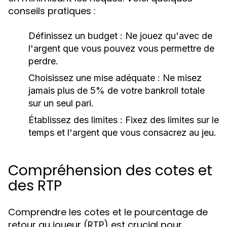
conseils pratiques :
Définissez un budget :
Ne jouez qu'avec de
l'argent que vous pouvez vous permettre de
perdre.
Choisissez une mise adéquate :
Ne misez
jamais plus de 5% de votre bankroll totale
sur un seul pari.
Établissez des limites :
Fixez des limites sur le
temps et l'argent que vous consacrez au jeu.
Compréhension des cotes et
des RTP
Comprendre les cotes et le pourcentage de
retour au joueur (RTP) est crucial pour