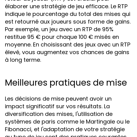
élaborer une stratégie de jeu efficace. Le RTP
indique le pourcentage du total des mises qui
est retourné aux joueurs sous forme de gains.
Par exemple, un jeu avec un RTP de 95%
restitue 95 € pour chaque 100 € misés en
moyenne. En choisissant des jeux avec un RTP
élevé, vous augmentez vos chances de gains
à long terme.
Meilleures pratiques de mise
Les décisions de mise peuvent avoir un
impact significatif sur vos résultats. La
diversification des mises, l'utilisation de
systèmes de paris comme le Martingale ou le
Fibonacci, et l'adaptation de votre stratégie
au type de jeu sont des pratiques courantes