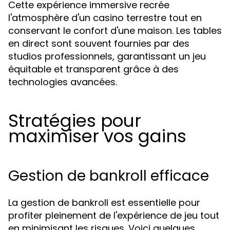
Cette expérience immersive recrée
l'atmosphère d'un casino terrestre tout en
conservant le confort d'une maison. Les tables
en direct sont souvent fournies par des
studios professionnels, garantissant un jeu
équitable et transparent grâce à des
technologies avancées.
Stratégies pour
maximiser vos gains
Gestion de bankroll efficace
La gestion de bankroll est essentielle pour
profiter pleinement de l'expérience de jeu tout
en minimisant les risques. Voici quelques