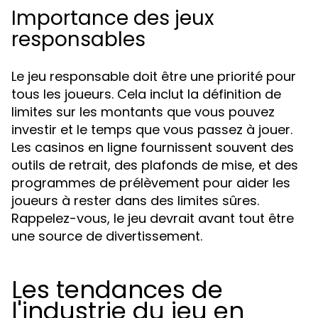
Importance des jeux
responsables
Le jeu responsable doit être une priorité pour
tous les joueurs. Cela inclut la définition de
limites sur les montants que vous pouvez
investir et le temps que vous passez à jouer.
Les casinos en ligne fournissent souvent des
outils de retrait, des plafonds de mise, et des
programmes de prélèvement pour aider les
joueurs à rester dans des limites sûres.
Rappelez-vous, le jeu devrait avant tout être
une source de divertissement.
Les tendances de
l'industrie du jeu en