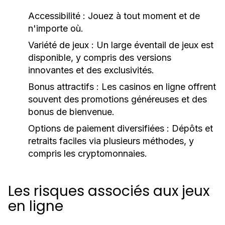
Accessibilité :
Jouez à tout moment et de
n'importe où.
Variété de jeux :
Un large éventail de jeux est
disponible, y compris des versions
innovantes et des exclusivités.
Bonus attractifs :
Les casinos en ligne offrent
souvent des promotions généreuses et des
bonus de bienvenue.
Options de paiement diversifiées :
Dépôts et
retraits faciles via plusieurs méthodes, y
compris les cryptomonnaies.
Les risques associés aux jeux
en ligne