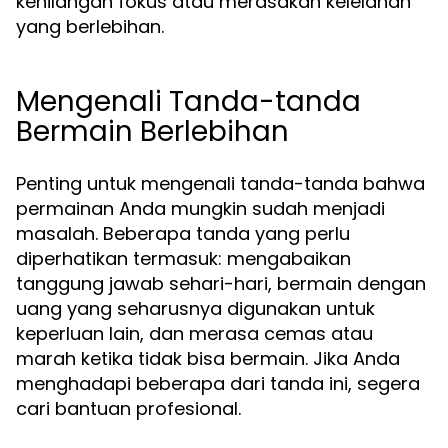
kehilangan fokus atau merasakan kelelahan
yang berlebihan.
Mengenali Tanda-tanda
Bermain Berlebihan
Penting untuk mengenali tanda-tanda bahwa
permainan Anda mungkin sudah menjadi
masalah. Beberapa tanda yang perlu
diperhatikan termasuk: mengabaikan
tanggung jawab sehari-hari, bermain dengan
uang yang seharusnya digunakan untuk
keperluan lain, dan merasa cemas atau
marah ketika tidak bisa bermain. Jika Anda
menghadapi beberapa dari tanda ini, segera
cari bantuan profesional.