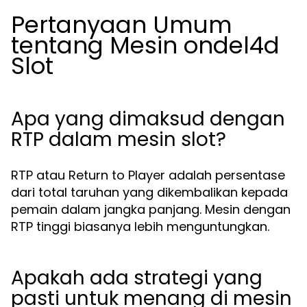
Pertanyaan Umum
tentang Mesin ondel4d
Slot
Apa yang dimaksud dengan
RTP dalam mesin slot?
RTP atau Return to Player adalah persentase
dari total taruhan yang dikembalikan kepada
pemain dalam jangka panjang. Mesin dengan
RTP tinggi biasanya lebih menguntungkan.
Apakah ada strategi yang
pasti untuk menang di mesin