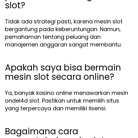
slot?
Tidak ada strategi pasti, karena mesin slot
bergantung pada keberuntungan. Namun,
pemahaman tentang peluang dan
manajemen anggaran sangat membantu.
Apakah saya bisa bermain
mesin slot secara online?
Ya, banyak kasino online menawarkan mesin
ondel4d slot. Pastikan untuk memilih situs
yang terpercaya dan memiliki lisensi.
Bagaimana cara