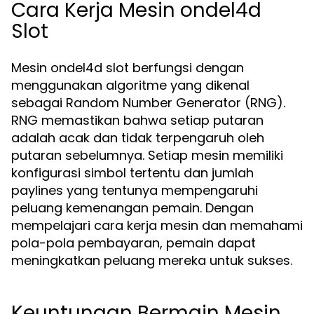
Cara Kerja Mesin ondel4d
Slot
Mesin ondel4d slot berfungsi dengan
menggunakan algoritme yang dikenal
sebagai Random Number Generator (RNG).
RNG memastikan bahwa setiap putaran
adalah acak dan tidak terpengaruh oleh
putaran sebelumnya. Setiap mesin memiliki
konfigurasi simbol tertentu dan jumlah
paylines yang tentunya mempengaruhi
peluang kemenangan pemain. Dengan
mempelajari cara kerja mesin dan memahami
pola-pola pembayaran, pemain dapat
meningkatkan peluang mereka untuk sukses.
Keuntungan Bermain Mesin