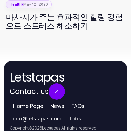
Health
May 12, 2026
마사지가 주는 효과적인 힐링 경험
으로 스트레스 해소하기
Letstapas
Contact us
Home Page
News
FAQs
Jobs
info
@
letstapas.com
Copyright
©
2026
Letstapas
.
All rights reserved