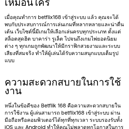
เหมือนใคร
เมื่อคุณทำการ
แล้ว คุณจะได้
betflix168 เข้าสู่ระบบ
พบกับประสบการณ์การเล่นเกมที่หลากหลายและน่าตื่น
เต้น เว็บไซต์นี้มีเกมให้เลือกเล่นครบทุกประเภท ตั้งแต่
สล็อตสุดฮิต บาคาร่า รูเล็ต ไปจนถึงเกมไพ่ยอดนิยม
ต่าง ๆ ทุกเกมถูกพัฒนาให้มีกราฟิกสวยงามและระบบ
เสียงที่สมจริง ทำให้ผู้เล่นได้รับความสนุกแบบเต็มรูป
แบบ
ความสะดวกสบายในการใช้
งาน
หนึ่งในข้อดีของ
คือความสะดวกสบายใน
Betflik 168
การใช้งาน ผู้เล่นสามารถ
ผ่าน
betflix168 เข้าสู่ระบบ
มือถือหรือคอมพิวเตอร์ได้ทุกที่ทุกเวลา ระบบรองรับทั้ง
iOS และ Android ทำให้คุณไม่พลาดทุกโอกาสในการ