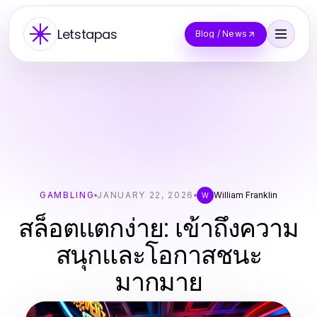
Letstapas
Blog / News
GAMBLING
JANUARY 22, 2026
William Franklin
W
สล็อตแตกง่าย: เข้าถึงความ
สนุกและโอกาสชนะ
มากมาย