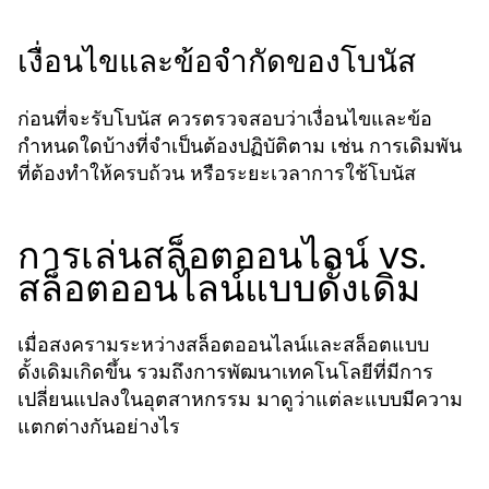
เงื่อนไขและข้อจำกัดของโบนัส
ก่อนที่จะรับโบนัส ควรตรวจสอบว่าเงื่อนไขและข้อ
กำหนดใดบ้างที่จำเป็นต้องปฏิบัติตาม เช่น การเดิมพัน
ที่ต้องทำให้ครบถ้วน หรือระยะเวลาการใช้โบนัส
การเล่นสล็อตออนไลน์ vs.
สล็อตออนไลน์แบบดั้งเดิม
เมื่อสงครามระหว่างสล็อตออนไลน์และสล็อตแบบ
ดั้งเดิมเกิดขึ้น รวมถึงการพัฒนาเทคโนโลยีที่มีการ
เปลี่ยนแปลงในอุตสาหกรรม มาดูว่าแต่ละแบบมีความ
แตกต่างกันอย่างไร