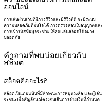
ออนไลน์
การเล่นผ่านเว็บที่มีการรีวิวและมีรีวิวที่ดี จะมีระบบ
ความปลอดภัยที่มั่นใจได้ การตรวจสอบใบอนุญาตและ
การเข้ารหัสข้อมูลจะช่วยให้คุณเล่นสล็อตได้อย่าง
ปลอดภัย
คำถามที่พบบ่อยเกี่ยวกับ
สล็อต
สล็อตคืออะไร?
สล็อตเป็นเกมพนันที่มีลักษณะการหมุนวงล้อ และผู้เล่น
จะชนะเมื่อสัญลักษณ์ตรงกับเส้นการจ่ายเงินที่กำหนด