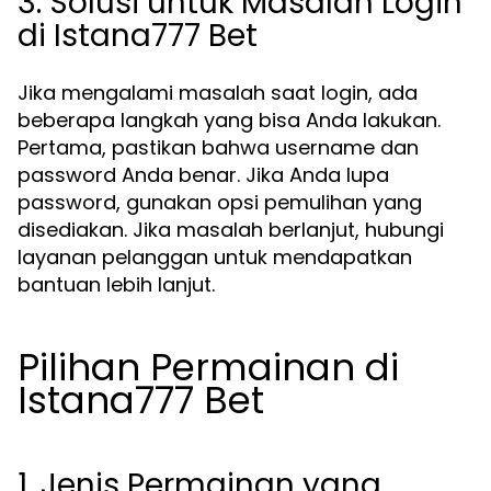
3. Solusi untuk Masalah Login
di Istana777 Bet
Jika mengalami masalah saat login, ada
beberapa langkah yang bisa Anda lakukan.
Pertama, pastikan bahwa username dan
password Anda benar. Jika Anda lupa
password, gunakan opsi pemulihan yang
disediakan. Jika masalah berlanjut, hubungi
layanan pelanggan untuk mendapatkan
bantuan lebih lanjut.
Pilihan Permainan di
Istana777 Bet
1. Jenis Permainan yang