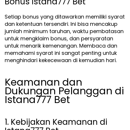
Bonus Istana777 Bet
Setiap bonus yang ditawarkan memiliki syarat
dan ketentuan tersendiri. Ini bisa mencakup
jumlah minimum taruhan, waktu pembatasan
untuk mengklaim bonus, dan persyaratan
untuk menarik kemenangan. Membaca dan
memahami syarat ini sangat penting untuk
menghindari kekecewaan di kemudian hari.
Keamanan dan
Dukungan Pelanggan di
Istana777 Bet
1. Kebijakan Keamanan di