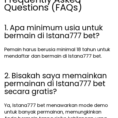
Questions (FAQs)
1. Apa minimum usia untuk
bermain di Istana777 bet?
Pemain harus berusia minimal 18 tahun untuk
mendaftar dan bermain di Istana777 bet.
2. Bisakah saya memainkan
permainan di Istana777 bet
secara gratis?
Ya, Istana777 bet menawarkan mode demo
untuk banyak permainan, memungkinkan