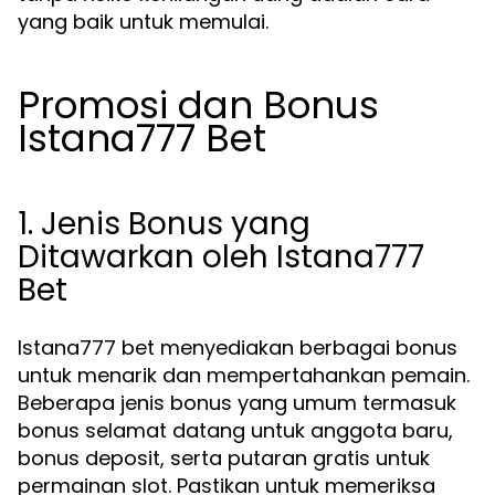
yang baik untuk memulai.
Promosi dan Bonus
Istana777 Bet
1. Jenis Bonus yang
Ditawarkan oleh Istana777
Bet
Istana777 bet menyediakan berbagai bonus
untuk menarik dan mempertahankan pemain.
Beberapa jenis bonus yang umum termasuk
bonus selamat datang untuk anggota baru,
bonus deposit, serta putaran gratis untuk
permainan slot. Pastikan untuk memeriksa