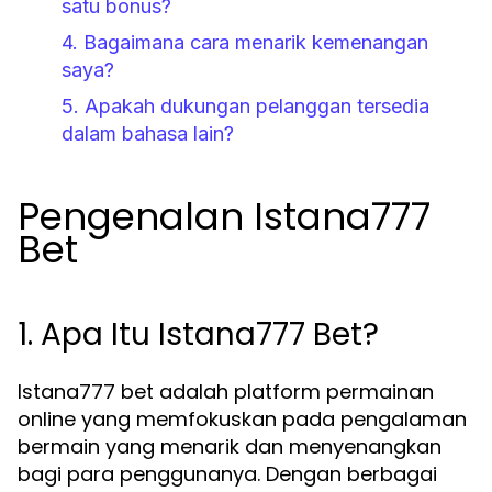
satu bonus?
4. Bagaimana cara menarik kemenangan
saya?
5. Apakah dukungan pelanggan tersedia
dalam bahasa lain?
Pengenalan Istana777
Bet
1. Apa Itu Istana777 Bet?
Istana777 bet adalah platform permainan
online yang memfokuskan pada pengalaman
bermain yang menarik dan menyenangkan
bagi para penggunanya. Dengan berbagai