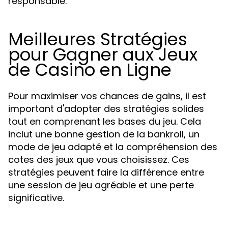
responsable.
Meilleures Stratégies
pour Gagner aux Jeux
de Casino en Ligne
Pour maximiser vos chances de gains, il est
important d'adopter des stratégies solides
tout en comprenant les bases du jeu. Cela
inclut une bonne gestion de la bankroll, un
mode de jeu adapté et la compréhension des
cotes des jeux que vous choisissez. Ces
stratégies peuvent faire la différence entre
une session de jeu agréable et une perte
significative.