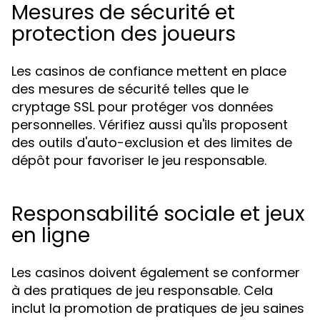
Mesures de sécurité et
protection des joueurs
Les casinos de confiance mettent en place
des mesures de sécurité telles que le
cryptage SSL pour protéger vos données
personnelles. Vérifiez aussi qu'ils proposent
des outils d'auto-exclusion et des limites de
dépôt pour favoriser le jeu responsable.
Responsabilité sociale et jeux
en ligne
Les casinos doivent également se conformer
à des pratiques de jeu responsable. Cela
inclut la promotion de pratiques de jeu saines