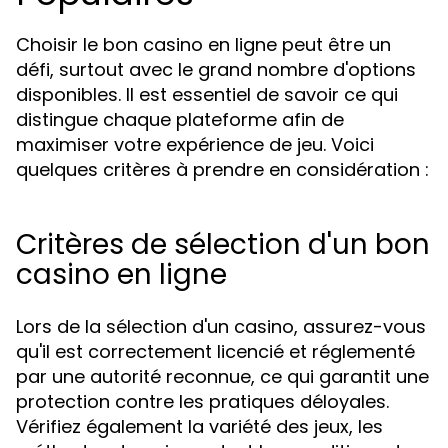
Choisir le bon casino en ligne peut être un
défi, surtout avec le grand nombre d'options
disponibles. Il est essentiel de savoir ce qui
distingue chaque plateforme afin de
maximiser votre expérience de jeu. Voici
quelques critères à prendre en considération :
Critères de sélection d'un bon
casino en ligne
Lors de la sélection d'un casino, assurez-vous
qu'il est correctement licencié et réglementé
par une autorité reconnue, ce qui garantit une
protection contre les pratiques déloyales.
Vérifiez également la variété des jeux, les