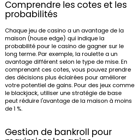
Comprendre les cotes et les
probabilités
Chaque jeu de casino a un avantage de la
maison (house edge) qui indique la
probabilité pour le casino de gagner sur le
long terme. Par exemple, la roulette a un
avantage différent selon le type de mise. En
comprenant ces cotes, vous pouvez prendre
des décisions plus éclairées pour améliorer
votre potentiel de gains. Pour des jeux comme
le blackjack, utiliser une stratégie de base
peut réduire l'avantage de la maison à moins
de 1 %.
Gestion de bankroll pour