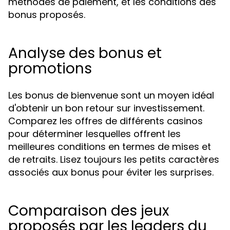
méthodes de paiement, et les conditions des
bonus proposés.
Analyse des bonus et
promotions
Les bonus de bienvenue sont un moyen idéal
d'obtenir un bon retour sur investissement.
Comparez les offres de différents casinos
pour déterminer lesquelles offrent les
meilleures conditions en termes de mises et
de retraits. Lisez toujours les petits caractères
associés aux bonus pour éviter les surprises.
Comparaison des jeux
proposés par les leaders du