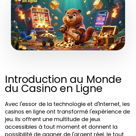
Introduction au Monde
du Casino en Ligne
Avec l'essor de la technologie et d'Internet, les
ont transformé l'expérience de
casinos en ligne
jeu. Ils offrent une multitude de jeux
accessibles à tout moment et donnent la
possibilité de gagner de l'argent réel, le tout